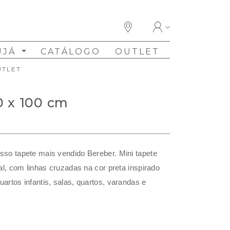
UJÁ
CATÁLOGO
OUTLET
UTLET
0 x 100 cm
sso tapete mais vendido Bereber. Mini tapete
ral, com linhas cruzadas na cor preta inspirado
artos infantis, salas, quartos, varandas e