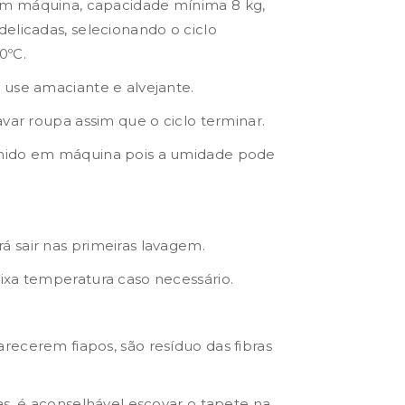
m máquina, capacidade mínima 8 kg,
elicadas, selecionando o ciclo
0ºC.
 use amaciante e alvejante.
avar roupa assim que o ciclo terminar.
mido em máquina pois a umidade pode
 sair nas primeiras lavagem.
ixa temperatura caso necessário.
ecerem fiapos, são resíduo das fibras
as, é aconselhável escovar o tapete na