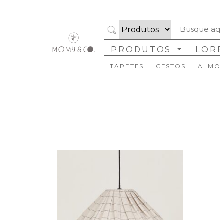
Cor
Tamanhos
PRODUTOS
LOR
Formato
TAPETES
CESTOS
ALMO
Coleção
Marca
Disponibilidade
Ambiente
Estilo
Organizar
Limpar