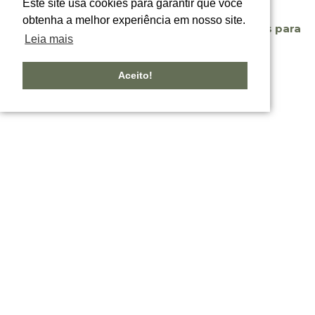
Este site usa cookies para garantir que você
Disponível apenas para
cm
obtenha a melhor experiência em nosso site.
Disponível apenas para
revenda
Leia mais
revenda
Aceito!
Cesto VIBES vermelho
Puff VIBES round Azul
e rosa 44 x 56 x 28 cm
e verde 70×30 cm
Disponível apenas para
Disponível apenas para