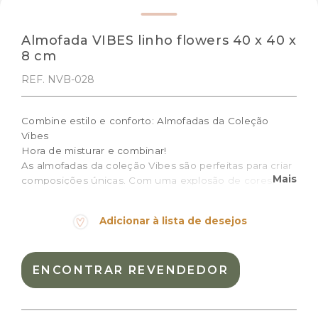
Almofada VIBES linho flowers 40 x 40 x
8 cm
REF. NVB-028
Combine estilo e conforto: Almofadas da Coleção
Vibes
Hora de misturar e combinar!
As almofadas da coleção Vibes são perfeitas para criar
Mais
composições únicas. Com uma explosão de cores,
padrões geométricos e ilustrações gráficas, elas
trazem um toque divertido e vibrante para sua casa.
Adicionar à lista de desejos
Tamanho: 40 x 40 x 8 cm
Cor:
Lilás, Mostarda
ENCONTRAR REVENDEDOR
Materiais:
Linho natural
Peso:
0.48kg