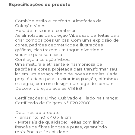
Dimensões das embalagem:
Especificações do produto
44 × 44 × 8 cm
Dimensões do produto:
40 x 40 x 8 cm
Combine estilo e conforto: Almofadas da
Coleção Vibes
Hora de misturar e combinar!
As almofadas da coleção Vibes são perfeitas para
criar composições únicas. Com uma explosão de
cores, padrões geométricos e ilustrações
gráficas, elas trazem um toque divertido e
vibrante para sua casa.
Conheça a coleção Vibes:
Uma mistura eletrizante e harmoniosa de
padrões e cores, projetada para transformar seu
lar em um espaço cheio de boas energias. Cada
peça é criada para inspirar imaginação, otimismo
e alegria, com um design que foge do comum.
Decore, vibre, abrace as VIBES!
Certificações: Linho Cultivado e Fiado na França:
Certificado de Origem Nº F2022081
Detalhes do produto:
• Tamanho: 40 x 40 x 8 cm
• Materiais de qualidade: Feitas com linho
francês de fibras longas e puras, garantindo
resistência e flexibilidade.