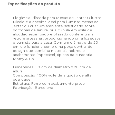
Especificações do produto
Fale com a gente pelo WhatsApp ou e-mail antes de
finalizar o pedido
Elegância Plissada para Mesas de Jantar O lustre
Dimensões: 50 cm de diâmetro x 28 cm de altura
Nicole é a escolha ideal para iluminar mesas de
jantar ou criar um ambiente sofisticado sobre
poltronas de leitura. Sua cúpula em voile de
algodão estampado e plissado confere um ar
retro e artesanal, proporcionando uma luz suave
Cor:
Roxo
e otimista para a casa. Com um diâmetro de 50
cm, ele funciona como uma peça central de
Materiais:
100% algodão orgânico
design que combina materiais nobres e
acabamento impecável, típicos da curadoria
Peso:
1.59kg
Momy & Co.
Dimensões das embalagem:
51 × 51 × 4 cm
Dimensões: 50 cm de diâmetro x 28 cm de
altura.
Dimensões do
50 cm de diâmetro x 28 cm de
Composição: 100% voile de algodão de alta
produto:
altura
qualidade.
Estrutura: Ferro com acabamento preto.
Fabricação: Barcelona.