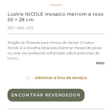
Lustre NICOLE mosaico marrom e roxo
50 × 28 cm
REF. NNL-003
Elegância Plissada para Mesas de Jantar O lustre
Nicole é a escolha ideal para iluminar mesas de jantar
ou criar um ambiente sofisticado sobre poltronas de
leitura.
Mais
Este produto acompanha canopla e fio elétrico
prontos para instalação — com acabamento discreto e
Adicionar à lista de desejos
compatível com diversos ambientes.
Já possui a parte elétrica instalada?
Se você já tem a estrutura elétrica pronta e não
ENCONTRAR REVENDEDOR
precisa da canopla e fio, entre em contato conosco!
Podemos conceder um desconto especial na sua
compra.