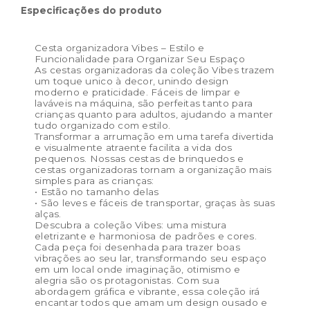
Dimensões do produto:
44 x 56 x 28 cm
Especificações do produto
Cesta organizadora Vibes – Estilo e
Funcionalidade para Organizar Seu Espaço
As cestas organizadoras da coleção Vibes trazem
um toque unico à decor, unindo design
moderno e praticidade. Fáceis de limpar e
laváveis na máquina, são perfeitas tanto para
crianças quanto para adultos, ajudando a manter
tudo organizado com estilo.
Transformar a arrumação em uma tarefa divertida
e visualmente atraente facilita a vida dos
pequenos. Nossas cestas de brinquedos e
cestas organizadoras tornam a organização mais
simples para as crianças:
• Estão no tamanho delas
• São leves e fáceis de transportar, graças às suas
alças.
Descubra a coleção Vibes: uma mistura
eletrizante e harmoniosa de padrões e cores.
Cada peça foi desenhada para trazer boas
vibrações ao seu lar, transformando seu espaço
em um local onde imaginação, otimismo e
alegria são os protagonistas. Com sua
abordagem gráfica e vibrante, essa coleção irá
encantar todos que amam um design ousado e