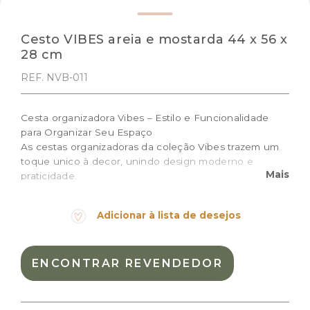
Cesto VIBES areia e mostarda 44 x 56 x
28 cm
REF. NVB-011
Cesta organizadora Vibes – Estilo e Funcionalidade
para Organizar Seu Espaço
As cestas organizadoras da coleção Vibes trazem um
toque unico à decor, unindo design moderno e
Mais
praticidade.
Tamanho: 44 x 56 x 28 cm
Adicionar à lista de desejos
Cor:
Areia, Mostarda
Materiais:
Algodão natural
ENCONTRAR REVENDEDOR
Peso:
0.6kg
Dimensões das embalagem:
45 × 4 × 57 cm