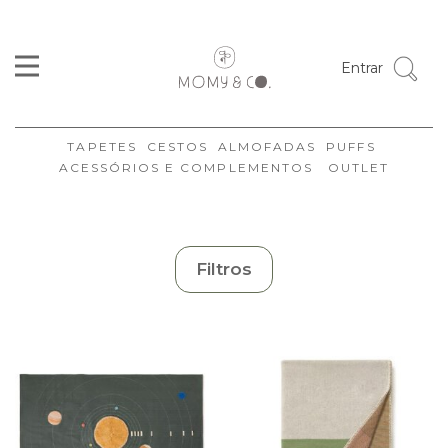
Cor
Entrar
Tamanhos
Formato
TAPETES
CESTOS
ALMOFADAS
PUFFS
Coleção
ACESSÓRIOS E COMPLEMENTOS
OUTLET
Marca
Disponibilidade
Ambiente
Filtros
Estilo
Organizar
Limpar