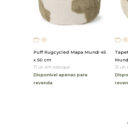
filtro
Puff Rugcycled Mapa Mundi 45
Tape
x 50 cm
Mund
11 un em estoque
13 un
Disponível apenas para
Dispo
revenda
reve