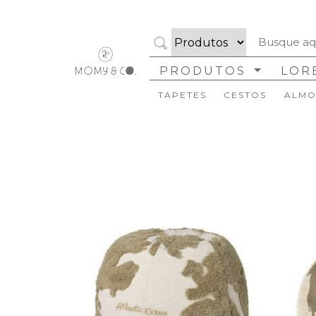
Cor
Tamanhos
PRODUTOS
LOR
Formato
TAPETES
CESTOS
ALMO
Coleção
Marca
Disponibilidade
Ambiente
Estilo
Organizar
Limpar