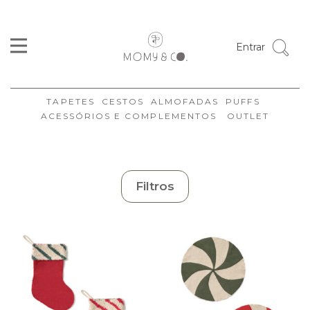
Cor
Entrar
Tamanhos
Formato
TAPETES
CESTOS
ALMOFADAS
PUFFS
Coleção
ACESSÓRIOS E COMPLEMENTOS
OUTLET
Marca
Disponibilidade
Ambiente
Filtros
Estilo
Organizar
Limpar