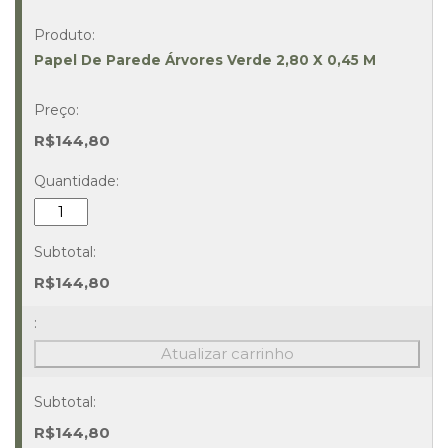
Papel De Parede Árvores Verde 2,80 X 0,45 M
R$
144,80
Papel
De
Parede
Árvores
R$
144,80
Verde
2,80
X
Atualizar carrinho
0,45
M
Quantidade
R$
144,80