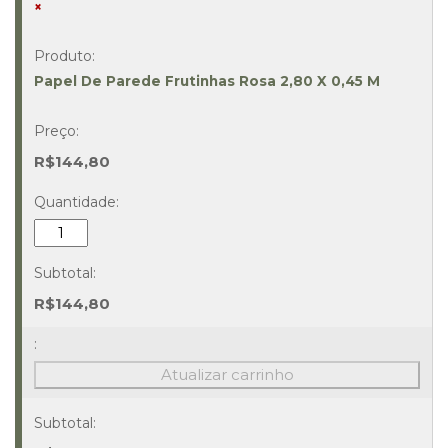
×
Papel De Parede Frutinhas Rosa 2,80 X 0,45 M
R$
144,80
Papel
De
Parede
Frutinhas
R$
144,80
Rosa
2,80
X
Atualizar carrinho
0,45
M
Quantidade