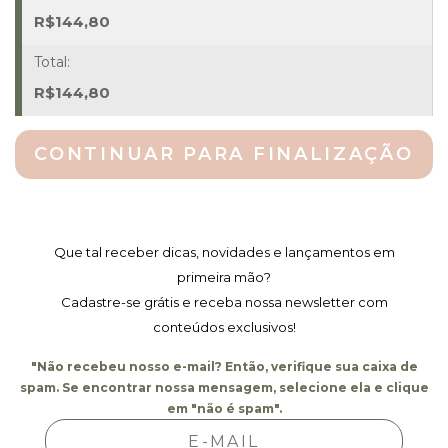
2,80
R$
144,80
X
0,45
M
R$
144,80
Quantidade
CONTINUAR PARA FINALIZAÇÃO
Que tal receber dicas, novidades e lançamentos em
primeira mão?
Cadastre-se grátis e receba nossa newsletter com
conteúdos exclusivos!
"Não recebeu nosso e-mail? Então, verifique sua caixa de
spam. Se encontrar nossa mensagem, selecione ela e clique
em "não é spam".