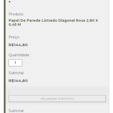
×
Papel De Parede Listrado Diagonal Rosa 2,80 X
0,45 M
R$
144,80
Papel
De
Parede
Listrado
R$
144,80
Diagonal
Rosa
2,80
Atualizar carrinho
X
0,45
M