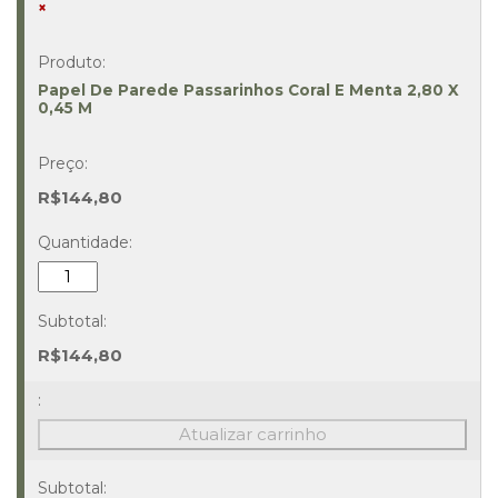
×
Papel De Parede Passarinhos Coral E Menta 2,80 X
0,45 M
R$
144,80
Papel
De
Parede
Passarinhos
R$
144,80
Coral
E
Menta
Atualizar carrinho
2,80
X
0,45