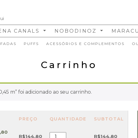
ENA CANALS
NOBODINOZ
MARAC
FADAS
PUFFS
ACESSÓRIOS E COMPLEMENTOS
O
Carrinho
,45 m” foi adicionado ao seu carrinho.
PREÇO
QUANTIDADE
SUBTOTAL
,80
Papel
R$
144,80
R$
144,80