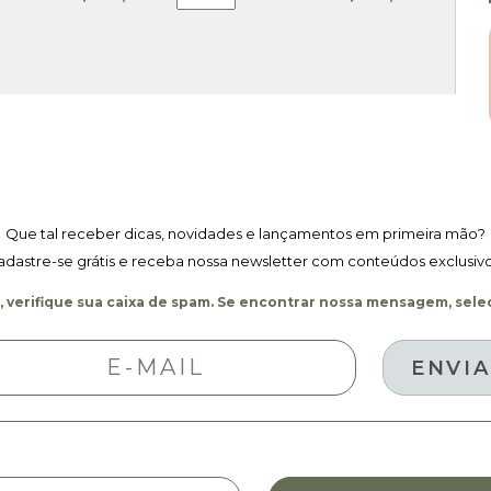
De
Parede
Planetas
2,80
X
0,45
M
Quantidade
Que tal receber dicas, novidades e lançamentos em primeira mão?
adastre-se grátis e receba nossa newsletter com conteúdos exclusivo
 verifique sua caixa de spam. Se encontrar nossa mensagem, selec