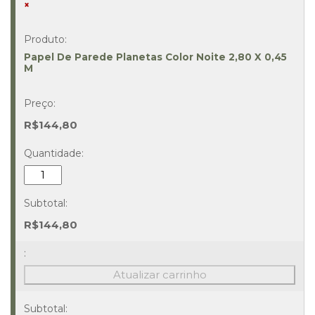
×
Papel De Parede Planetas Color Noite 2,80 X 0,45
M
R$
144,80
Papel
De
Parede
Planetas
R$
144,80
Color
Noite
2,80
Atualizar carrinho
X
0,45
M