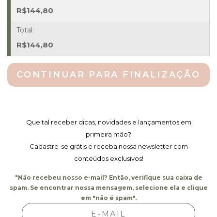
2,80
R$
144,80
X
0,45
M
R$
144,80
Quantidade
CONTINUAR PARA FINALIZAÇÃO
Que tal receber dicas, novidades e lançamentos em
primeira mão?
Cadastre-se grátis e receba nossa newsletter com
conteúdos exclusivos!
"Não recebeu nosso e-mail? Então, verifique sua caixa de
spam. Se encontrar nossa mensagem, selecione ela e clique
em "não é spam".