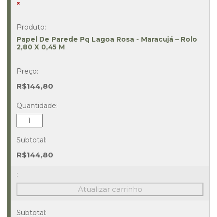
×
Papel De Parede Pq Lagoa Rosa - Maracujá – Rolo
2,80 X 0,45 M
R$
144,80
Papel
De
Parede
Pq
R$
144,80
Lagoa
Rosa
-
Atualizar carrinho
Maracujá
–
Rolo