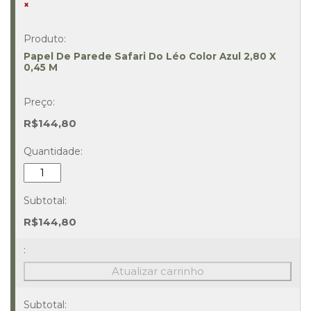
×
Papel De Parede Safari Do Léo Color Azul 2,80 X
0,45 M
R$
144,80
Papel
De
Parede
Safari
R$
144,80
Do
Léo
Color
Atualizar carrinho
Azul
2,80
X