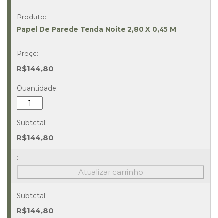
Papel De Parede Tenda Noite 2,80 X 0,45 M
R$
144,80
Papel
De
Parede
Tenda
R$
144,80
Noite
2,80
X
Atualizar carrinho
0,45
M
Quantidade
R$
144,80