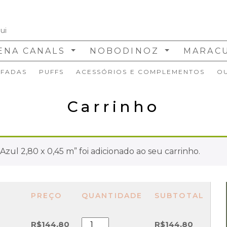
ENA CANALS
NOBODINOZ
MARAC
FADAS
PUFFS
ACESSÓRIOS E COMPLEMENTOS
O
Carrinho
zul 2,80 x 0,45 m” foi adicionado ao seu carrinho.
PREÇO
QUANTIDADE
SUBTOTAL
Papel
R$
144,80
R$
144,80