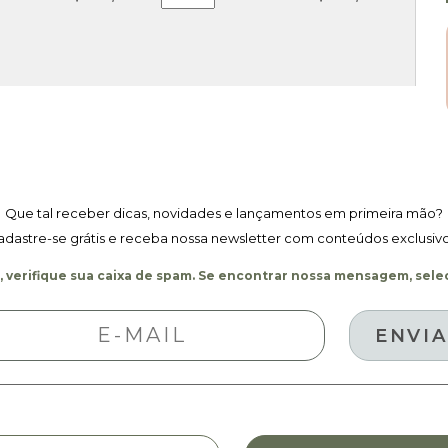
De
Parede
Vaso
De
Alecrim
Azul
2,80
X
0,45
M
Que tal receber dicas, novidades e lançamentos em primeira mão?
Quantidade
adastre-se grátis e receba nossa newsletter com conteúdos exclusivo
 verifique sua caixa de spam. Se encontrar nossa mensagem, selec