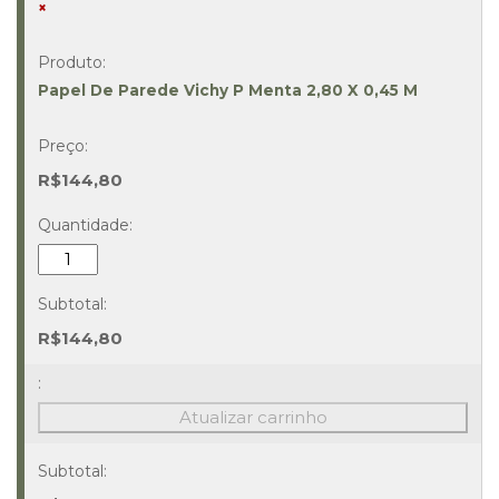
×
Papel De Parede Vichy P Menta 2,80 X 0,45 M
R$
144,80
Papel
De
Parede
Vichy
R$
144,80
P
Menta
2,80
Atualizar carrinho
X
0,45
M