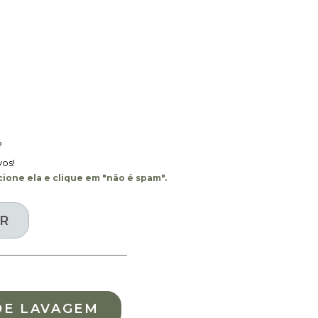
?
vos!
ione ela e clique em "não é spam".
DE LAVAGEM