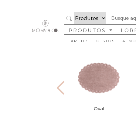
Cor
Tamanhos
PRODUTOS
LOR
Formato
TAPETES
CESTOS
ALMO
Coleção
Marca
Disponibilidade
Ambiente
Estilo
Organizar
Oval
Silhueta
Limpar