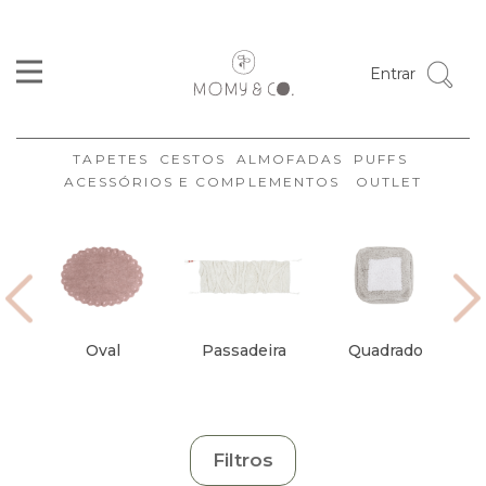
Cor
Entrar
Tamanhos
Formato
TAPETES
CESTOS
ALMOFADAS
PUFFS
Coleção
ACESSÓRIOS E COMPLEMENTOS
OUTLET
Marca
Disponibilidade
Ambiente
Estilo
Oval
Passadeira
Quadrado
Organizar
Limpar
Filtros