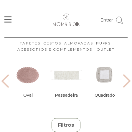
Cor
Entrar
Tamanhos
Formato
TAPETES
CESTOS
ALMOFADAS
PUFFS
Coleção
ACESSÓRIOS E COMPLEMENTOS
OUTLET
Marca
Disponibilidade
Ambiente
Estilo
Oval
Passadeira
Quadrado
Organizar
Limpar
Filtros