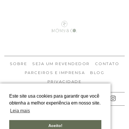
SOBRE
SEJA UM REVENDEDOR
CONTATO
PARCEIROS E IMPRENSA
BLOG
PRIVACIDADE
Este site usa cookies para garantir que você
ACOMPANHE NOSSAS REDES
obtenha a melhor experiência em nosso site.
Leia mais
© MOMY 2026
TODOS OS DIREITOS RESERVADOS
Aceito!