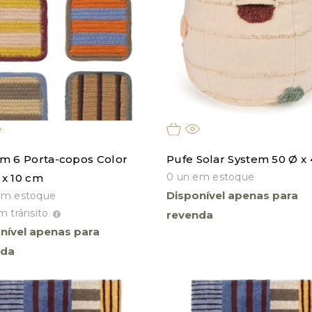
om 6 Porta-copos Color
Pufe Solar System 50 Ø x
0 un em estoque
 x 10 cm
Disponível apenas para
em estoque
m trânsito
revenda
nível apenas para
nda