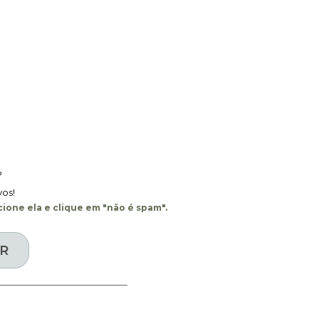
?
vos!
ione ela e clique em "não é spam".