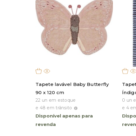
Tapete lavável Baby Butterfly
Tapet
90 x 120 cm
Índig
22 un em estoque
0 un 
e 48 em trânsito
e 4 em
Disponível apenas para
Dispo
revenda
reve