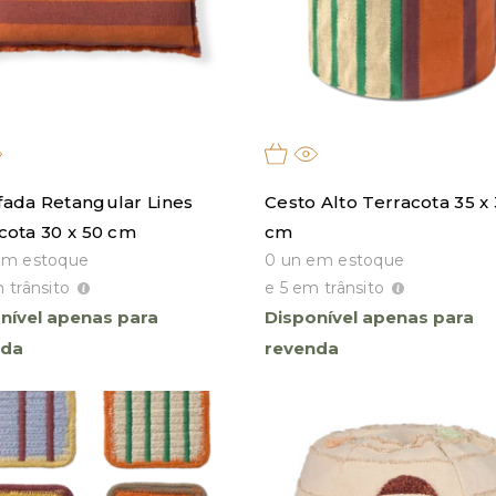
ada Retangular Lines
Cesto Alto Terracota 35 x
cota 30 x 50 cm
cm
em estoque
0 un em estoque
 trânsito
e 5 em trânsito
nível apenas para
Disponível apenas para
nda
revenda