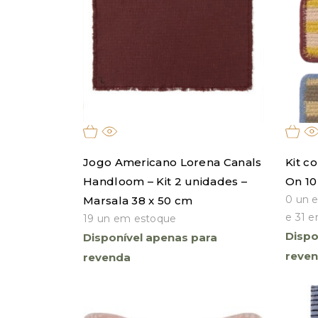
Jogo Americano Lorena Canals
Kit c
Handloom – Kit 2 unidades –
On 10
0 un 
Marsala 38 x 50 cm
e 31 e
19 un em estoque
Dispo
Disponível apenas para
reve
revenda