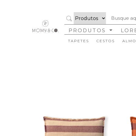
Cor
Tamanhos
PRODUTOS
LOR
Formato
TAPETES
CESTOS
ALMO
Coleção
Marca
Disponibilidade
Ambiente
Estilo
Organizar
Limpar