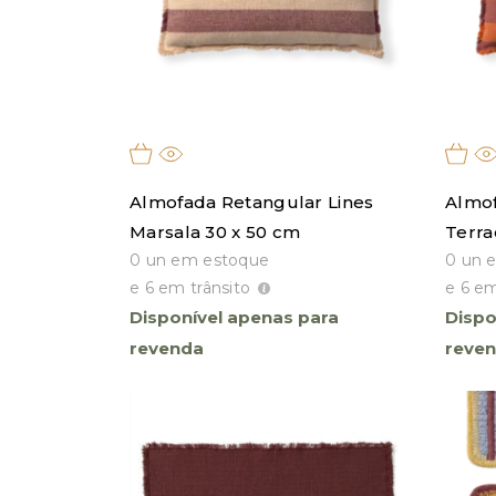
filtro
Almofada Retangular Lines
Almof
Marsala 30 x 50 cm
Terra
0 un em estoque
0 un 
e 6 em trânsito
e 6 em
Disponível apenas para
Dispo
revenda
reve