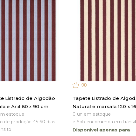
e Listrado de Algodão
Tapete Listrado de Algo
la e Anil 60 x 90 cm
Natural e marsala 120 x 1
em estoque
0 un em estoque
o de produção 45-60 dias
e Sob encomenda em trânsi
nsito
Disponível apenas para