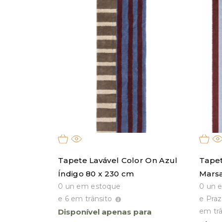
Tapete Lavável Color On Azul
Tapet
Índigo 80 x 230 cm
Marsa
0 un em estoque
0 un 
e 6 em trânsito
e Praz
em trâ
Disponível apenas para