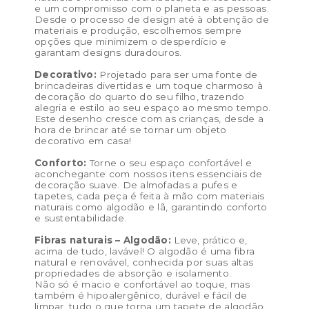
e um compromisso com o planeta e as pessoas.
Desde o processo de design até à obtenção de
materiais e produção, escolhemos sempre
opções que minimizem o desperdício e
garantam designs duradouros.
Decorativo:
Projetado para ser uma fonte de
brincadeiras divertidas e um toque charmoso à
decoração do quarto do seu filho, trazendo
alegria e estilo ao seu espaço ao mesmo tempo.
Este desenho cresce com as crianças, desde a
hora de brincar até se tornar um objeto
decorativo em casa!
Conforto:
Torne o seu espaço confortável e
aconchegante com nossos itens essenciais de
decoração suave. De almofadas a pufes e
tapetes, cada peça é feita à mão com materiais
naturais como algodão e lã, garantindo conforto
e sustentabilidade.
Fibras naturais – Algodão:
Leve, prático e,
acima de tudo, lavável! O algodão é uma fibra
natural e renovável, conhecida por suas altas
propriedades de absorção e isolamento.
Não só é macio e confortável ao toque, mas
também é hipoalergênico, durável e fácil de
limpar, tudo o que torna um tapete de algodão