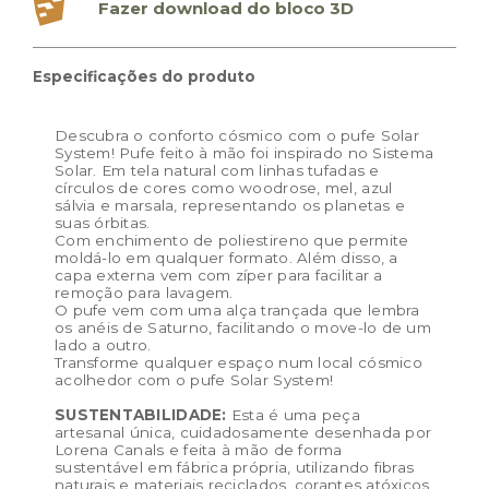
Fazer download do bloco 3D
Especificações do produto
Descubra o conforto cósmico com o pufe Solar
System! Pufe feito à mão foi inspirado no Sistema
Solar. Em tela natural com linhas tufadas e
círculos de cores como woodrose, mel, azul
sálvia e marsala, representando os planetas e
suas órbitas.
Com enchimento de poliestireno que permite
moldá-lo em qualquer formato. Além disso, a
capa externa vem com zíper para facilitar a
remoção para lavagem.
O pufe vem com uma alça trançada que lembra
os anéis de Saturno, facilitando o move-lo de um
lado a outro.
Transforme qualquer espaço num local cósmico
acolhedor com o pufe Solar System!
SUSTENTABILIDADE:
Esta é uma peça
artesanal única, cuidadosamente desenhada por
Lorena Canals e feita à mão de forma
sustentável em fábrica própria, utilizando fibras
naturais e materiais reciclados, corantes atóxicos