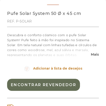
Pufe Solar System 50 Ø x 45 cm
REF. P-SOLAR
Descubra o conforto cósmico com o pufe Solar
System! Pufe feito à mão foi inspirado no Sistema
Solar. Em tela natural com linhas tufadas e círculos de
cores como woodrose, mel, azul sálvia e marsala,
Mais
representando os planetas e suas órbitas.
Tamanho: 50 Ø x 45 cm
Adicionar à lista de desejos
Cor:
Marsala, Natural, Rose
Materiais:
Algodão natural
ENCONTRAR REVENDEDOR
Peso:
4.320kg
Dimensões das embalagem:
50,0 × 50,0 × 45,0 cm
Dimensões do produto:
50 Ø x 45 cm