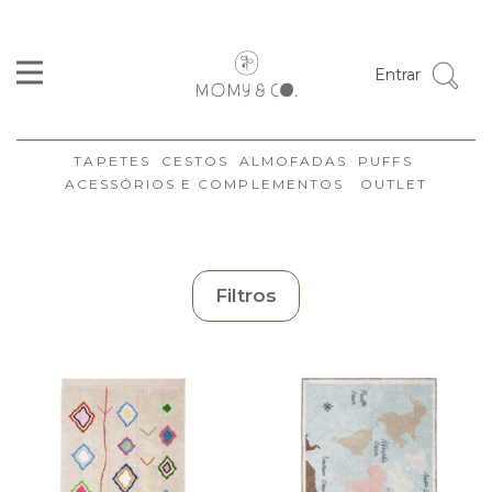
Cor
Entrar
Tamanhos
Formato
TAPETES
CESTOS
ALMOFADAS
PUFFS
Coleção
ACESSÓRIOS E COMPLEMENTOS
OUTLET
Marca
Disponibilidade
Ambiente
Filtros
Estilo
Organizar
Limpar