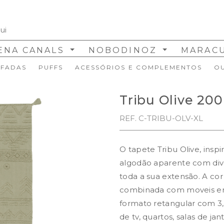
ENA CANALS
NOBODINOZ
MARAC
FADAS
PUFFS
ACESSÓRIOS E COMPLEMENTOS
O
Tribu Olive 20
REF. C-TRIBU-OLV-XL
O tapete Tribu Olive, insp
algodão aparente com dive
toda a sua extensão. A cor
combinada com moveis em
formato retangular com 3
de tv, quartos, salas de j