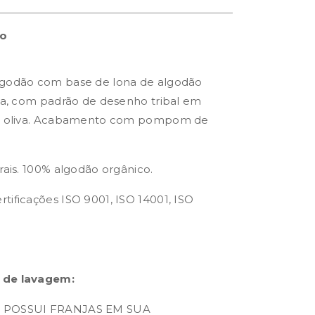
to
lgodão com base de lona de algodão
iva, com padrão de desenho tribal em
rde oliva. Acabamento com pompom de
rais. 100% algodão orgânico.
tificações ISO 9001, ISO 14001, ISO
m
 de lavagem:
 POSSUI FRANJAS EM SUA