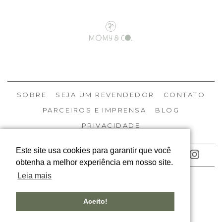
SOBRE
SEJA UM REVENDEDOR
CONTATO
PARCEIROS E IMPRENSA
BLOG
PRIVACIDADE
Este site usa cookies para garantir que você
ACOMPANHE NOSSAS REDES
obtenha a melhor experiência em nosso site.
Leia mais
© MOMY 2026
TODOS OS DIREITOS RESERVADOS
Aceito!
DESIGNED BY