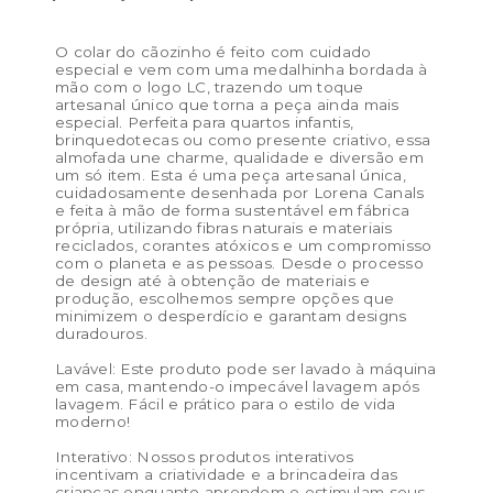
Dimensões do produto:
45 x 36 x 11 cm
O colar do cãozinho é feito com cuidado
especial e vem com uma medalhinha bordada à
mão com o logo LC, trazendo um toque
artesanal único que torna a peça ainda mais
especial. Perfeita para quartos infantis,
brinquedotecas ou como presente criativo, essa
almofada une charme, qualidade e diversão em
um só item. Esta é uma peça artesanal única,
cuidadosamente desenhada por Lorena Canals
e feita à mão de forma sustentável em fábrica
própria, utilizando fibras naturais e materiais
reciclados, corantes atóxicos e um compromisso
com o planeta e as pessoas. Desde o processo
de design até à obtenção de materiais e
produção, escolhemos sempre opções que
minimizem o desperdício e garantam designs
duradouros.
Lavável: Este produto pode ser lavado à máquina
em casa, mantendo-o impecável lavagem após
lavagem. Fácil e prático para o estilo de vida
moderno!
Interativo: Nossos produtos interativos
incentivam a criatividade e a brincadeira das
crianças enquanto aprendem e estimulam seus