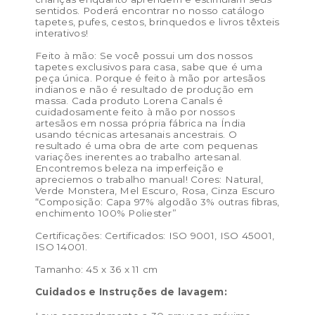
sentidos. Poderá encontrar no nosso catálogo
tapetes, pufes, cestos, brinquedos e livros têxteis
interativos!
Feito à mão: Se você possui um dos nossos
tapetes exclusivos para casa, sabe que é uma
peça única. Porque é feito à mão por artesãos
indianos e não é resultado de produção em
massa. Cada produto Lorena Canals é
cuidadosamente feito à mão por nossos
artesãos em nossa própria fábrica na Índia
usando técnicas artesanais ancestrais. O
resultado é uma obra de arte com pequenas
variações inerentes ao trabalho artesanal.
Encontremos beleza na imperfeição e
apreciemos o trabalho manual! Cores: Natural,
Verde Monstera, Mel Escuro, Rosa, Cinza Escuro
“Composição: Capa 97% algodão 3% outras fibras,
enchimento 100% Poliester”
Certificações: Certificados: ISO 9001, ISO 45001,
ISO 14001.
Tamanho: 45 x 36 x 11 cm
Cuidados e Instruções de lavagem: