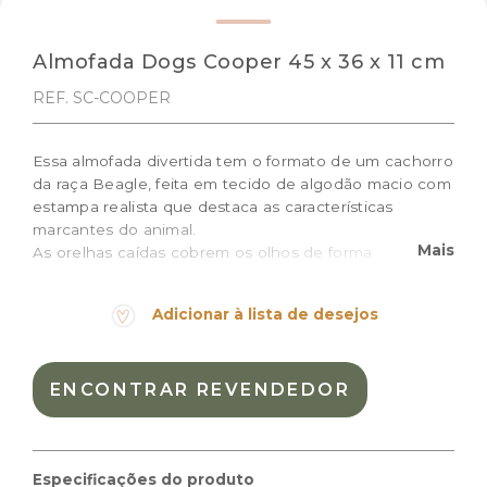
Almofada Dogs Cooper 45 x 36 x 11 cm
REF. SC-COOPER
Essa almofada divertida tem o formato de um cachorro
da raça Beagle, feita em tecido de algodão macio com
estampa realista que destaca as características
marcantes do animal.
Mais
As orelhas caídas cobrem os olhos de forma
brincalhona, e o rabinho levantado reforça o visual
cheio de vida e movimento.
Adicionar à lista de desejos
Tamanho: 45 x 36 x 11 cm
Cor:
Mel, Natural, Verde
ENCONTRAR REVENDEDOR
Materiais:
Algodão natural
Peso:
0.397kg
Dimensões das embalagem:
Especificações do produto
39 × 32 × 8 cm