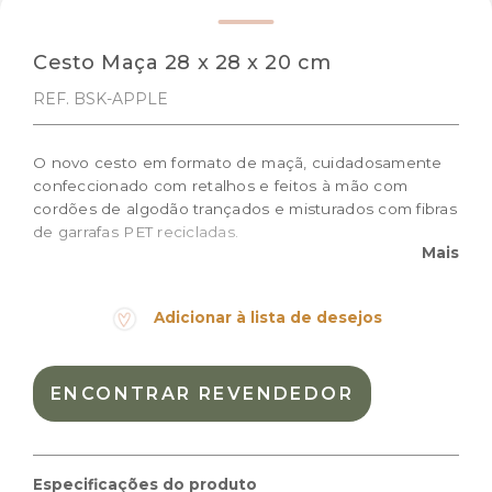
Cesto Maça 28 x 28 x 20 cm
REF. BSK-APPLE
O novo cesto em formato de maçã, cuidadosamente
confeccionado com retalhos e feitos à mão com
cordões de algodão trançados e misturados com fibras
de garrafas PET recicladas.
Mais
Tamanho: 28 x 28 x 20 cm
Cor:
Marrom, Verde, Vermelho
Adicionar à lista de desejos
Materiais:
Algodão natural
Peso:
0.705kg
ENCONTRAR REVENDEDOR
Dimensões das embalagem:
36 × 16 × 8 cm
Dimensões do produto:
28 x 28 x 20 cm
Especificações do produto