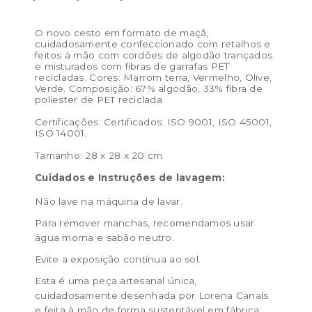
O novo cesto em formato de maçã,
cuidadosamente confeccionado com retalhos e
feitos à mão com cordões de algodão trançados
e misturados com fibras de garrafas PET
recicladas. Cores: Marrom terra, Vermelho, Olive,
Verde. Composição: 67% algodão, 33% fibra de
poliester de PET reciclada
Certificações: Certificados: ISO 9001, ISO 45001,
ISO 14001.
Tamanho: 28 x 28 x 20 cm
Cuidados e Instruções de lavagem:
Não lave na máquina de lavar.
Para remover manchas, recomendamos usar
água morna e sabão neutro.
Evite a exposição contínua ao sol.
Esta é uma peça artesanal única,
cuidadosamente desenhada por Lorena Canals
e feita à mão de forma sustentável em fábrica