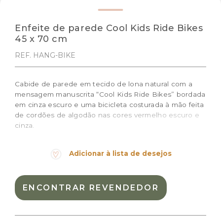
Enfeite de parede Cool Kids Ride Bikes
45 x 70 cm
REF. HANG-BIKE
Cabide de parede em tecido de lona natural com a
mensagem manuscrita “Cool Kids Ride Bikes” bordada
em cinza escuro e uma bicicleta costurada à mão feita
de cordões de algodão nas cores vermelho escuro e
cinza.
Tamanho: 45 x 70 cm
Adicionar à lista de desejos
Cor:
Colorido
Materiais:
Algodão natural
ENCONTRAR REVENDEDOR
Peso:
0.500kg
Dimensões das embalagem:
7,0 × 45,0 × 9,0 cm