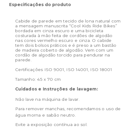
Dimensões do produto:
45 x 70 cm
Especificações do produto
Cabide de parede em tecido de lona natural com
a mensagem manuscrita “Cool Kids Ride Bikes”
bordada em cinza escuro e uma bicicleta
costurada à mão feita de cordões de algodão
nas cores vermelho escuro e cinza. O cabide
tem dois bolsos práticos e é preso a um bastão
de madeira coberto de algodão. Vem com um
cordão de algodão torcido para pendurar na
parede.
Certificações ISO 9001, ISO 14001, ISO 18001
Tamanho: 45 x 70 cm
Cuidados e Instruções de lavagem:
Não lave na máquina de lavar.
Para remover manchas, recomendamos o uso de
água morna e sabão neutro.
Evite a exposição contínua ao sol.