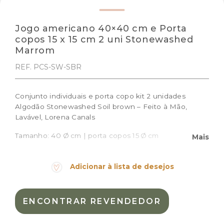
Jogo americano 40×40 cm e Porta
copos 15 x 15 cm 2 uni Stonewashed
Marrom
REF. PCS-SW-SBR
Conjunto individuais e porta copo kit 2 unidades
Algodão Stonewashed Soil brown – Feito à Mão,
Lavável, Lorena Canals
Tamanho: 40 Ø cm | porta copos 15 Ø cm
Mais
Cor:
Marrom
Adicionar à lista de desejos
Materiais:
97% algodão; 3% outras fibras
Peso:
0.253kg
Dimensões das embalagem:
ENCONTRAR REVENDEDOR
42 × 42 × 1,3 cm
Dimensões do
40 Ø cm | porta copos