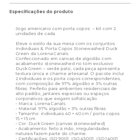
produto:
15 Ø cm
Especificações do produto
Jogo americano com porta copos – kit com 2
unidades de cada
Eleve o estilo da sua mesa com os conjuntos
Individuais & Porta Copos Stonewashed Duck
Green da Lorena Canals.
Confeccionado em canvas de algodão com
acabamento stonewashed no tom exclusivo
Duck Green – verde pato, cada peça apresenta
textura única e charme artesanal. O pacote inclui
2 individuais e os porta copos correspondentes,
com composição de 97% algodão e 3% outras
fibras. Perfeito para ambientes residenciais de
alto padrão, jantares especiais ou espaços
corporativos que exigem sofisticação.
• Marca: Lorena Canals
• Material: 97% algodão + 3% outras fibras
• Tamanho: individuais 40 × 40 cm / porta copos
15 × 15 cm
• Cor: Duck Green (canvas stonewashed)
• Acabamento: feito à mão, irregularidades
naturais fazem parte do charme.
• Certificações: ISO 9001, ISO 45001, ISO 14001