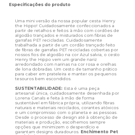
Dimensões do produto:
Ø15 x 15 cm
Especificações do produto
Uma mini versão da nossa popular cesta Henry
the Hippo! Cuidadosamente confeccionados a
partir de retalhos e feitos à mão com cordões de
algodão trançados e misturados com fibras de
garrafas PET recicladas. Cuidadosamente
trabalhada a partir de um cordão trançado feito
de fibras de garrafas PET recicladas cobertas por
nossos fios de algodão na cor Azul salvia, o cesto
Henry the Hippo vem um grande nariz
arredondado com narinas na cor rosa e orelhas
de lona dobradas. Um cesto de tamanho prático
para caber em prateleira e manter os pequenos
tesouros bem escondidos.
SUSTENTABILIDADE:
Esta é uma peça
artesanal única, cuidadosamente desenhada por
Lorena Canals e feita à mão de forma
sustentável em fábrica própria, utilizando fibras
naturais e materiais reciclados, corantes atóxicos
e um compromisso com o planeta e as pessoas.
Desde o processo de design até à obtenção de
materiais e produção, escolhemos sempre
opções que minimizem o desperdício e
garantam designs duradouros.
Enchimento Pet