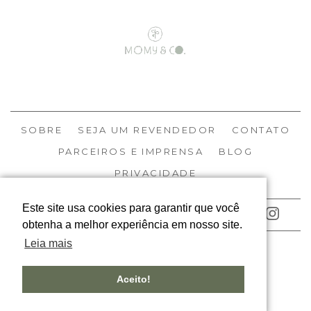
SOBRE
SEJA UM REVENDEDOR
CONTATO
PARCEIROS E IMPRENSA
BLOG
PRIVACIDADE
Este site usa cookies para garantir que você
ACOMPANHE NOSSAS REDES
obtenha a melhor experiência em nosso site.
Leia mais
© MOMY 2026
TODOS OS DIREITOS RESERVADOS
Aceito!
DESIGNED BY