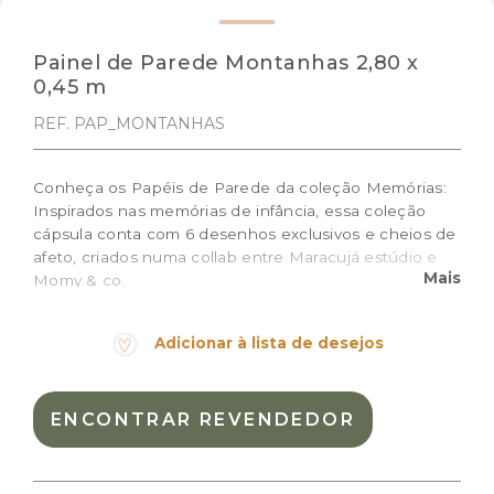
Painel de Parede Montanhas 2,80 x
0,45 m
REF. PAP_MONTANHAS
Conheça os Papéis de Parede da coleção Memórias:
Inspirados nas memórias de infância, essa coleção
cápsula conta com 6 desenhos exclusivos e cheios de
afeto, criados numa collab entre Maracujá estúdio e
Mais
Momy & co.
Prazo de produção: 10 dias úteis + prazo de entrega
Adicionar à lista de desejos
Medidas do rolo: 0,45m (largura) x 2,80m (altura)
Cor:
Azul Vintage, Canyon rose, Vintage Nude
ENCONTRAR REVENDEDOR
Materiais:
celulose
Peso:
0.7kg
Dimensões das embalagem:
48 × 22 × 15 cm