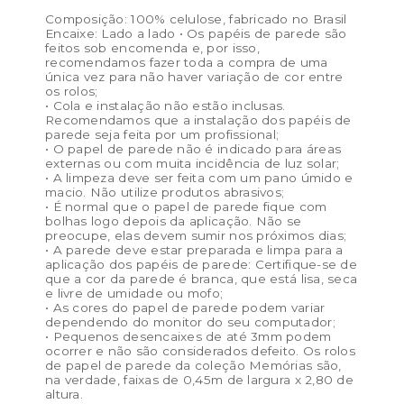
Composição: 100% celulose, fabricado no Brasil
Encaixe: Lado a lado • Os papéis de parede são
feitos sob encomenda e, por isso,
recomendamos fazer toda a compra de uma
única vez para não haver variação de cor entre
os rolos;
• Cola e instalação não estão inclusas.
Recomendamos que a instalação dos papéis de
parede seja feita por um profissional;
• O papel de parede não é indicado para áreas
externas ou com muita incidência de luz solar;
• A limpeza deve ser feita com um pano úmido e
macio. Não utilize produtos abrasivos;
• É normal que o papel de parede fique com
bolhas logo depois da aplicação. Não se
preocupe, elas devem sumir nos próximos dias;
• A parede deve estar preparada e limpa para a
aplicação dos papéis de parede: Certifique-se de
que a cor da parede é branca, que está lisa, seca
e livre de umidade ou mofo;
• As cores do papel de parede podem variar
dependendo do monitor do seu computador;
• Pequenos desencaixes de até 3mm podem
ocorrer e não são considerados defeito. Os rolos
de papel de parede da coleção Memórias são,
na verdade, faixas de 0,45m de largura x 2,80 de
altura.