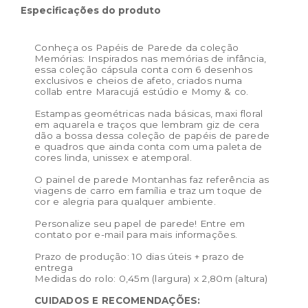
Especificações do produto
Dimensões do
0,45m (largura) x 2,80m
produto:
(altura)
Conheça os Papéis de Parede da coleção
Memórias: Inspirados nas memórias de infância,
essa coleção cápsula conta com 6 desenhos
exclusivos e cheios de afeto, criados numa
collab entre Maracujá estúdio e Momy & co.
Estampas geométricas nada básicas, maxi floral
em aquarela e traços que lembram giz de cera
dão a bossa dessa coleção de papéis de parede
e quadros que ainda conta com uma paleta de
cores linda, unissex e atemporal.
O painel de parede Montanhas faz referência as
viagens de carro em família e traz um toque de
cor e alegria para qualquer ambiente.
Personalize seu papel de parede! Entre em
contato por e-mail para mais informações.
Prazo de produção: 10 dias úteis + prazo de
entrega
Medidas do rolo: 0,45m (largura) x 2,80m (altura)
CUIDADOS E RECOMENDAÇÕES: