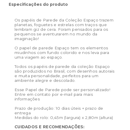
Dimensões do
0,45m (largura) x 2,80m
Especificações do produto
produto:
(altura)
Os papéis de Parede da Coleção Espaço trazem
planetas, foguetes e estrelas com traços que
lembram giz de cera. Foram pensados para os
pequenos se aventurarem no mundo da
imaginação!
O papel de parede Espaço tem os elementos
miudinhos com fundo colorido e nos leva para
uma viagem ao espaço.
Todos os papéis de parede da coleção Espaço
são produzidos no Brasil, com desenhos autorais
e muita personalidade, perfeitos para um
ambiente alegre e descolado.
Esse Papel de Parede pode ser personalizado!
Entre em contato por e-mail para mais
informações
Prazo de produção: 10 dias úteis + prazo de
entrega
Medidas do rolo: 0,45m (largura) x 2,80m (altura)
CUIDADOS E RECOMENDAÇÕES: