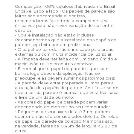
Composição: 100% celulose, fabricado no Brasil
Encaixe: Lado a lado • Os papéis de parede são
feitos sob encomenda e, por isso,
recomendamos fazer toda a compra de uma
única vez para não haver variação de cor entre
os rolos;
• Cola e instalação não estão inclusas.
Recomendamos que a instalação dos papéis de
parede seja feita por um profissional;
• O papel de parede não é indicado para áreas
externas ou com muita incidência de luz solar;
• A limpeza deve ser feita com um pano úmido e
macio. Não utilize produtos abrasivos;
• É normal que o papel de parede fique com
bolhas logo depois da aplicação. Não se
preocupe, elas devem sumir nos próximos dias;
• A parede deve estar preparada e limpa para a
aplicação dos papéis de parede: Certifique-se de
que a cor da parede é branca, que está lisa, seca
e livre de umidade ou mofo;
• As cores do papel de parede podem variar
dependendo do monitor do seu computador;
• Pequenos desencaixes de até 3mm podem
ocorrer e não são considerados defeito. Os rolos
de papel de parede da coleção Memórias são,
na verdade, faixas de 0,45m de largura x 2,80 de
altura.