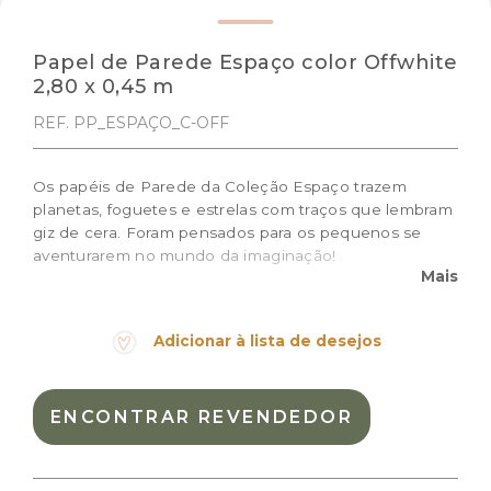
Papel de Parede Espaço color Offwhite
2,80 x 0,45 m
REF. PP_ESPAÇO_C-OFF
Os papéis de Parede da Coleção Espaço trazem
planetas, foguetes e estrelas com traços que lembram
giz de cera. Foram pensados para os pequenos se
aventurarem no mundo da imaginação!
Mais
Prazo de produção: 10 dias úteis + prazo de entrega
Medidas do rolo: 0,45m (largura) x 2,80m (altura)
Adicionar à lista de desejos
Cor:
Azul Sálvia, Mel, Off white
Materiais:
celulose
ENCONTRAR REVENDEDOR
Peso:
0.7kg
Dimensões das embalagem:
48 × 22 × 15 cm