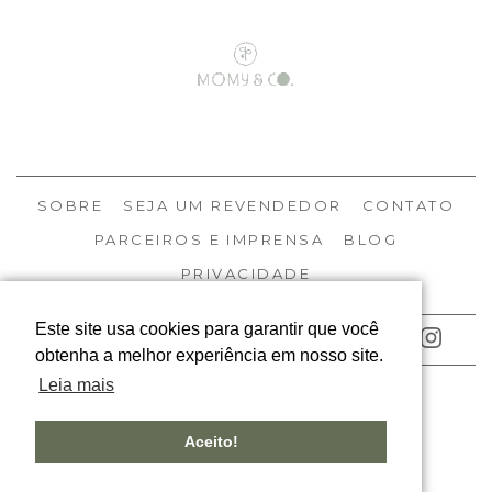
SOBRE
SEJA UM REVENDEDOR
CONTATO
PARCEIROS E IMPRENSA
BLOG
PRIVACIDADE
Este site usa cookies para garantir que você
ACOMPANHE NOSSAS REDES
obtenha a melhor experiência em nosso site.
Leia mais
© MOMY 2026
TODOS OS DIREITOS RESERVADOS
Aceito!
DESIGNED BY