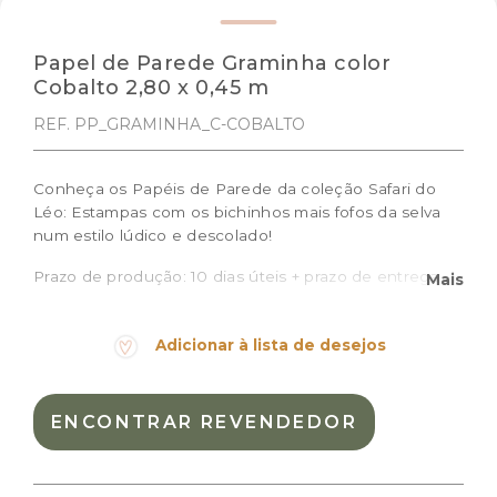
Papel de Parede Graminha color
Cobalto 2,80 x 0,45 m
REF. PP_GRAMINHA_C-COBALTO
Conheça os Papéis de Parede da coleção Safari do
Léo: Estampas com os bichinhos mais fofos da selva
num estilo lúdico e descolado!
Prazo de produção: 10 dias úteis + prazo de entrega
Mais
Medidas do rolo: 0,45m (largura) x 2,80m (altura)
Cor:
Azul escuro, Branco
Adicionar à lista de desejos
Materiais:
celulose
Peso:
0.7kg
ENCONTRAR REVENDEDOR
Dimensões das embalagem:
48 × 22 × 15 cm
Dimensões do
0,45m (largura) x 2,80m