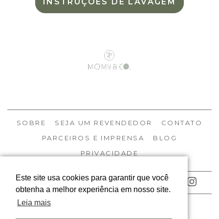
INSTRUÇÕES DE LAVAGEM
SOBRE
SEJA UM REVENDEDOR
CONTATO
PARCEIROS E IMPRENSA
BLOG
PRIVACIDADE
Este site usa cookies para garantir que você
ACOMPANHE NOSSAS REDES
obtenha a melhor experiência em nosso site.
Leia mais
© MOMY 2026
TODOS OS DIREITOS RESERVADOS