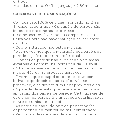
entrega
Medidas do rolo: 0,45m (largura) x 2,80m (altura)
CUIDADOS E RECOMENDAÇÕES:
Composição: 100% celulose, fabricado no Brasil
Encaixe: Lado a lado • Os papéis de parede são
feitos sob encomenda e, por isso,
recomendamos fazer toda a compra de uma
única vez para não haver variação de cor entre
os rolos;
• Cola e instalação não estão inclusas.
Recomendamos que a instalação dos papéis de
parede seja feita por um profissional;
• O papel de parede não é indicado para áreas
externas ou com muita incidência de luz solar;
• A limpeza deve ser feita com um pano úmido e
macio. Não utilize produtos abrasivos;
• É normal que o papel de parede fique com
bolhas logo depois da aplicação. Não se
preocupe, elas devem sumir nos próximos dias;
• A parede deve estar preparada e limpa para a
aplicação dos papéis de parede: Certifique-se de
que a cor da parede é branca, que está lisa, seca
e livre de umidade ou mofo;
• As cores do papel de parede podem variar
dependendo do monitor do seu computador;
• Pequenos desencaixes de até 3mm podem