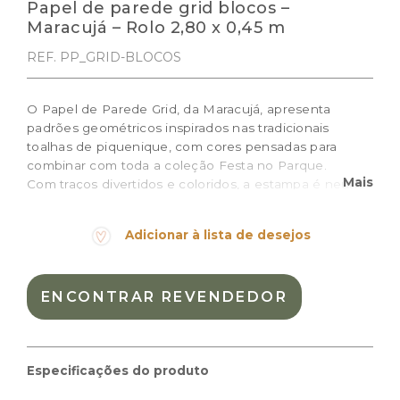
Papel de parede grid blocos –
Maracujá – Rolo 2,80 x 0,45 m
REF. PP_GRID-BLOCOS
O Papel de Parede Grid, da Maracujá, apresenta
padrões geométricos inspirados nas tradicionais
toalhas de piquenique, com cores pensadas para
combinar com toda a coleção Festa no Parque.
Mais
Com traços divertidos e coloridos, a estampa é neutra
o suficiente para harmonizar com outras estampas,
mantendo o quarto infantil alegre e lúdico
Adicionar à lista de desejos
Cor:
Materiais:
ENCONTRAR REVENDEDOR
Peso:
0.5kg
Dimensões das embalagem:
48 × 22 × 15 cm
Dimensões do produto:
0,45 m × 2,80 m
Especificações do produto