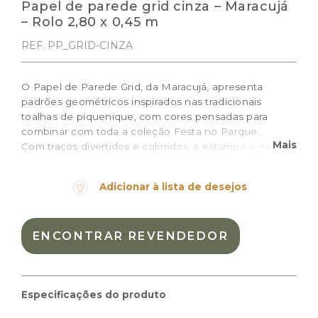
Papel de parede grid cinza – Maracujá
– Rolo 2,80 x 0,45 m
REF. PP_GRID-CINZA
O Papel de Parede Grid, da Maracujá, apresenta
padrões geométricos inspirados nas tradicionais
toalhas de piquenique, com cores pensadas para
combinar com toda a coleção Festa no Parque.
Mais
Com traços divertidos e coloridos, a estampa é neutra
o suficiente para harmonizar com outras estampas,
mantendo o quarto infantil alegre e lúdico.
Adicionar à lista de desejos
Cor:
Materiais:
ENCONTRAR REVENDEDOR
Peso:
0.5kg
Dimensões das embalagem:
48 × 22 × 15 cm
Dimensões do produto:
0,45 m × 2,80 m
Especificações do produto