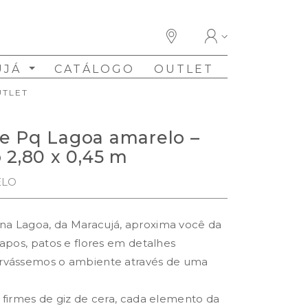
UJÁ
CATÁLOGO
OUTLET
UTLET
e Pq Lagoa amarelo –
 2,80 x 0,45 m
ELO
a Lagoa, da Maracujá, aproxima você da
apos, patos e flores em detalhes
rvássemos o ambiente através de uma
 firmes de giz de cera, cada elemento da