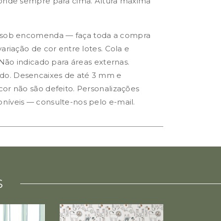
donde sempre para cima. Altura máxima
 sob encomenda — faça toda a compra
ariação de cor entre lotes. Cola e
 Não indicado para áreas externas.
o. Desencaixes de até 3 mm e
or não são defeito. Personalizações
níveis — consulte-nos pelo e-mail.
S