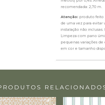
metros) por 0,45. Arre
recomendada: 2,70 m.
Atenção:
produto feito
de uma vez para evitar v
instalação não inclusas.
Limpeza com pano úmid
pequenas variações de c
em cor e tamanho dispo
PRODUTOS RELACIONADO