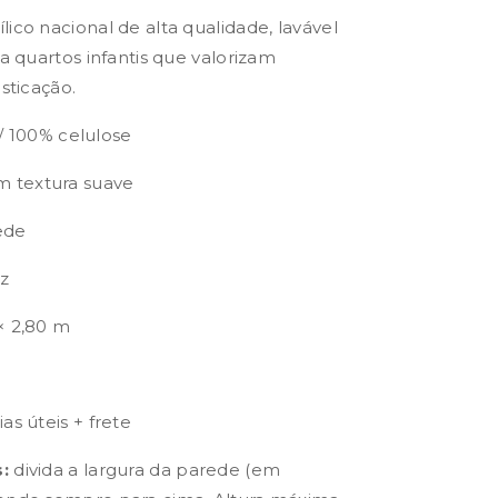
ico nacional de alta qualidade, lavável
ra quartos infantis que valorizam
isticação.
l / 100% celulose
 textura suave
ede
uz
× 2,80 m
as úteis + frete
:
divida a largura da parede (em