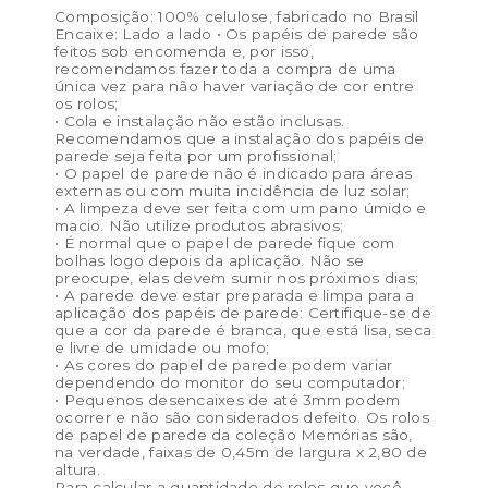
Composição: 100% celulose, fabricado no Brasil
Encaixe: Lado a lado • Os papéis de parede são
feitos sob encomenda e, por isso,
recomendamos fazer toda a compra de uma
única vez para não haver variação de cor entre
os rolos;
• Cola e instalação não estão inclusas.
Recomendamos que a instalação dos papéis de
parede seja feita por um profissional;
• O papel de parede não é indicado para áreas
externas ou com muita incidência de luz solar;
• A limpeza deve ser feita com um pano úmido e
macio. Não utilize produtos abrasivos;
• É normal que o papel de parede fique com
bolhas logo depois da aplicação. Não se
preocupe, elas devem sumir nos próximos dias;
• A parede deve estar preparada e limpa para a
aplicação dos papéis de parede: Certifique-se de
que a cor da parede é branca, que está lisa, seca
e livre de umidade ou mofo;
• As cores do papel de parede podem variar
dependendo do monitor do seu computador;
• Pequenos desencaixes de até 3mm podem
ocorrer e não são considerados defeito. Os rolos
de papel de parede da coleção Memórias são,
na verdade, faixas de 0,45m de largura x 2,80 de
altura.
Para calcular a quantidade de rolos que você