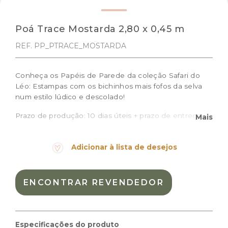
Poá Trace Mostarda 2,80 x 0,45 m
REF. PP_PTRACE_MOSTARDA
Conheça os Papéis de Parede da coleção Safari do
Léo: Estampas com os bichinhos mais fofos da selva
num estilo lúdico e descolado!
Prazo de produção: 10 dias úteis + prazo de entrega
Mais
Medidas do rolo: 0,45m (largura) x 2,80m (altura)
Cor:
Branco, Mostarda
Adicionar à lista de desejos
Materiais:
celulose
Peso:
0.7kg
ENCONTRAR REVENDEDOR
Dimensões das embalagem:
48 × 22 × 15 cm
Dimensões do
0,45m (largura) x 2,80m
produto:
(altura)
Especificações do produto