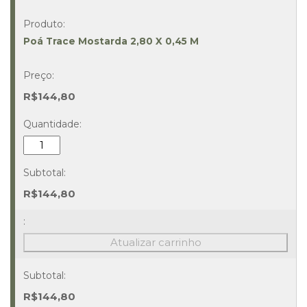
Poá Trace Mostarda 2,80 X 0,45 M
R$
144,80
Poá
Trace
Mostarda
2,80
R$
144,80
X
0,45
M
Atualizar carrinho
Quantidade
R$
144,80