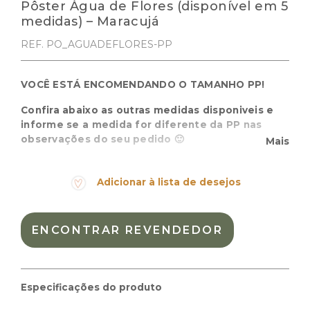
Pôster Água de Flores (disponível em 5
medidas) – Maracujá
REF. PO_AGUADEFLORES-PP
VOCÊ ESTÁ ENCOMENDANDO O TAMANHO PP!
Confira abaixo as outras medidas disponiveis e
informe se a medida for diferente da PP nas
observações do seu pedido 🙂
Mais
Pôster infantil “Água de Flores” para quarto de criança.
Cores suaves e florais que inspiram alegria e
Adicionar à lista de desejos
imaginação.
Cor:
Azul, Rose
ENCONTRAR REVENDEDOR
Materiais:
Peso:
0.100kg
Dimensões das embalagem:
50 × 5 × 5 cm
Especificações do produto
Dimensões do produto:
13 x 18 cm