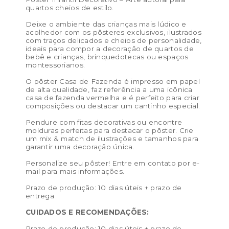
Tamanho PP (13×18 cm) – preço de venda R$ 25,00 /
quartos cheios de estilo.
preço de revenda: R$ 57,50
Deixe o ambiente das crianças mais lúdico e
Tamanho P (21 x 29,7 cm) – preço de venda: R$ 32,00 /
acolhedor com os pôsteres exclusivos, ilustrados
com traços delicados e cheios de personalidade,
preço de revenda: R$ 73,60
ideais para compor a decoração de quartos de
bebê e crianças, brinquedotecas ou espaços
Tamanho M (29,7 x 42 cm) – preço de venda: R$ 50,00
montessorianos.
/ preço de revenda: R$ 115,00
O pôster Casa de Fazenda é impresso em papel
de alta qualidade, faz referência a uma icônica
Tamanho G (40 x 50 cm) – preço de venda: R$ 76,00 /
casa de fazenda vermelha e é perfeito para criar
preço de revenda: R$ 174,80
composições ou destacar um cantinho especial.
Tamanho GG (50 x 70 cm) – preço de venda: R$ 172,00
Pendure com fitas decorativas ou encontre
molduras perfeitas para destacar o pôster. Crie
/ preço de revenda: R$ 395,60
um mix & match de ilustrações e tamanhos para
garantir uma decoração única.
Cor:
Branco, Fendi, Vermelho queimado
Personalize seu pôster! Entre em contato por e-
Materiais:
celulose
mail para mais informações.
Peso:
0.1kg
Prazo de produção: 10 dias úteis + prazo de
entrega
Dimensões das embalagem:
50 × 5 × 5 cm
CUIDADOS E RECOMENDAÇÕES:
Dimensões do produto:
Prazo de produção: 10 dias úteis + prazo de