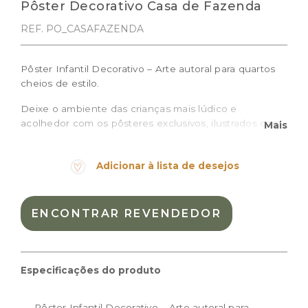
Pôster Decorativo Casa de Fazenda
REF. PO_CASAFAZENDA
Pôster Infantil Decorativo – Arte autoral para quartos
cheios de estilo.
Deixe o ambiente das crianças mais lúdico e
acolhedor com os pôsteres exclusivos, ilustrados com
Mais
traços delicados e cheios de personalidade, ideais
para compor a decoração de quartos de bebê e
Adicionar à lista de desejos
crianças, brinquedotecas ou espaços montessorianos.
O pôster Casa de Fazenda é impresso em papel de
alta qualidade, faz referência a uma icônica casa de
ENCONTRAR REVENDEDOR
fazenda vermelha e é perfeito para criar composições
ou destacar um cantinho especial.
Prazo de produção: 10 dias úteis + prazo de entrega
Especificações do produto
Tamanhos disponíveis:
Pôster Infantil Decorativo – Arte autoral para