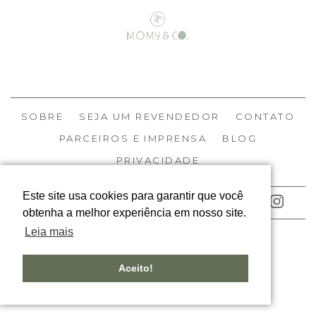
SOBRE
SEJA UM REVENDEDOR
CONTATO
PARCEIROS E IMPRENSA
BLOG
PRIVACIDADE
Este site usa cookies para garantir que você
ACOMPANHE NOSSAS REDES
obtenha a melhor experiência em nosso site.
Leia mais
© MOMY 2026
TODOS OS DIREITOS RESERVADOS
Aceito!
DESIGNED BY