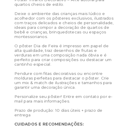
Tamanho PP (13×18 cm) – preço de venda R$ 25,00 /
quartos cheios de estilo.
preço de revenda: R$ 57,50
Deixe o ambiente das crianças mais lúdico e
Tamanho P (21 x 29,7 cm) – preço de venda: R$ 32,00 /
acolhedor com os pôsteres exclusivos, ilustrados
com traços delicados e cheios de personalidade,
preço de revenda: R$ 73,60
ideais para compor a decoração de quartos de
bebê e crianças, brinquedotecas ou espaços
Tamanho M (29,7 x 42 cm) – preço de venda: R$ 50,00
montessorianos.
/ preço de revenda: R$ 115,00
O pôster Dia de Feira é impresso em papel de
alta qualidade, traz desenhos de frutas e
Tamanho G (40 x 50 cm) – preço de venda: R$ 76,00 /
verduras em uma composição nada óbvia e é
preço de revenda: R$ 174,80
perfeito para criar composições ou destacar um
cantinho especial.
Tamanho GG (50 x 70 cm) – preço de venda: R$ 172,00
Pendure com fitas decorativas ou encontre
/ preço de revenda: R$ 395,60
molduras perfeitas para destacar o pôster. Crie
um mix & match de ilustrações e tamanhos para
Cor:
Cinza, Nude, Verde oliva
garantir uma decoração única.
Materiais:
celulose
Personalize seu pôster! Entre em contato por e-
mail para mais informações.
Peso:
0.1kg
Prazo de produção: 10 dias úteis + prazo de
Dimensões das embalagem:
50 × 5 × 5 cm
entrega
Dimensões do produto:
CUIDADOS E RECOMENDAÇÕES: