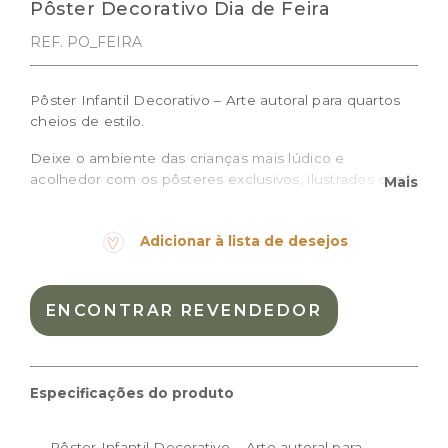
Pôster Decorativo Dia de Feira
REF. PO_FEIRA
Pôster Infantil Decorativo – Arte autoral para quartos
cheios de estilo.
Deixe o ambiente das crianças mais lúdico e
acolhedor com os pôsteres exclusivos, ilustrados com
Mais
traços delicados e cheios de personalidade, ideais
para compor a decoração de quartos de bebê e
Adicionar à lista de desejos
crianças, brinquedotecas ou espaços montessorianos.
O pôster Dia de Feira é impresso em papel de alta
qualidade, traz desenhos de frutas e verduras em uma
ENCONTRAR REVENDEDOR
composição nada óbvia e é perfeito para criar
composições ou destacar um cantinho especial.
Prazo de produção: 10 dias úteis + prazo de entrega
Especificações do produto
Tamanhos disponíveis:
Pôster Infantil Decorativo – Arte autoral para