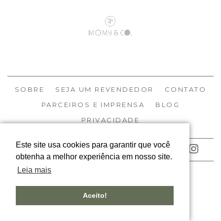
SOBRE
SEJA UM REVENDEDOR
CONTATO
PARCEIROS E IMPRENSA
BLOG
PRIVACIDADE
Este site usa cookies para garantir que você
ACOMPANHE NOSSAS REDES
obtenha a melhor experiência em nosso site.
Leia mais
© MOMY 2026
TODOS OS DIREITOS RESERVADOS
Aceito!
DESIGNED BY