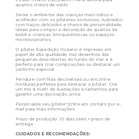
Tamanho PP (13×18 cm) – preço de venda R$ 25,00 /
quartos cheios de estilo.
preço de revenda: R$ 57,50
Deixe o ambiente das crianças mais lúdico e
Tamanho P (21 x 29,7 cm) – preço de venda: R$ 32,00 /
acolhedor com os pôsteres exclusivos, ilustrados
com traços delicados e cheios de personalidade,
preço de revenda: R$ 73,60
ideais para compor a decoração de quartos de
bebê e crianças, brinquedotecas ou espaços
Tamanho M (29,7 x 42 cm) – preço de venda: R$ 50,00
montessorianos.
/ preço de revenda: R$ 115,00
O pôster Expedição Oceano é impresso em
papel de alta qualidade, traz desenhos das
Tamanho G (40 x 50 cm) – preço de venda: R$ 76,00 /
pequenas descobertas do fundo do mar e é
preço de revenda: R$ 174,80
perfeito para criar composições ou destacar um
cantinho especial.
Tamanho GG (50 x 70 cm) – preço de venda: R$ 172,00
Pendure com fitas decorativas ou encontre
/ preço de revenda: R$ 395,60
molduras perfeitas para destacar o pôster. Crie
um mix & math de ilustrações e tamanhos para
Cor:
Azul aqua, Azul Vintage, Salmão
garantir uma decoração única.
Materiais:
celulose
Personalize seu pôster! Entre em contato por e-
mail para mais informações.
Peso:
0.1kg
Prazo de produção: 10 dias úteis + prazo de
Dimensões das embalagem:
50 × 5 × 5 cm
entrega
Dimensões do produto:
CUIDADOS E RECOMENDAÇÕES: