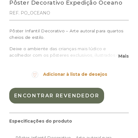
Pôster Decorativo Expedição Oceano
REF. PO_OCEANO
Pôster Infantil Decorativo – Arte autoral para quartos
cheios de estilo.
Deixe o ambiente das crianças mais lúdico e
acolhedor com os pôsteres exclusivos, ilustrados com
Mais
traços delicados e cheios de personalidade, ideais
para compor a decoração de quartos de bebê e
Adicionar à lista de desejos
crianças, brinquedotecas ou espaços montessorianos.
O pôster Expedição Oceano é impresso em papel de
alta qualidade, traz desenhos das pequenas
ENCONTRAR REVENDEDOR
descobertas do fundo do mar e é perfeito para criar
composições ou destacar um cantinho especial.
Prazo de produção: 10 dias úteis + prazo de entrega
Especificações do produto
Tamanhos disponíveis:
Pôster Infantil Decorativo – Arte autoral para