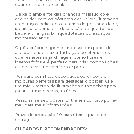
quartos cheios de estilo.
Tamanho PP (13×18 cm) – preço de venda R$ 25,00 /
preço de revenda: R$ 57,50
Deixe o ambiente das crianças mais lúdico e
acolhedor com os pôsteres exclusivos, ilustrados
com traços delicados e cheios de personalidade,
Tamanho P (21 x 29,7 cm) – preço de venda: R$ 32,00 /
ideais para compor a decoração de quartos de
preço de revenda: R$ 73,60
bebê e crianças, brinquedotecas ou espaços
montessorianos.
Tamanho M (29,7 x 42 cm) – preço de venda: R$ 50,00
O pôster Jardinagem é impresso em papel de
/ preço de revenda: R$ 115,00
alta qualidade, traz a ilustração de elementos
que remetem a jardinagem como flores e
Tamanho G (40 x 50 cm) – preço de venda: R$ 76,00 /
insetos fofos e é perfeito para criar composições
preço de revenda: R$ 174,80
ou destacar um cantinho especial.
Pendure com fitas decorativas ou encontre
Tamanho GG (50 x 70 cm) – preço de venda: R$ 172,00
molduras perfeitas para destacar o pôster. Crie
/ preço de revenda: R$ 395,60
um mix & match de ilustrações e tamanhos para
garantir uma decoração única.
Cor:
Azul aqua, Fendi, Nude
Personalize seu pôster! Entre em contato por e-
Materiais:
celulose
mail para mais informações.
Peso:
0.1kg
Prazo de produção: 10 dias úteis + prazo de
entrega
Dimensões das embalagem:
50 × 5 × 5 cm
CUIDADOS E RECOMENDAÇÕES:
Dimensões do produto: