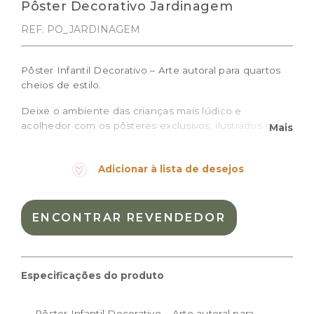
Pôster Decorativo Jardinagem
REF. PO_JARDINAGEM
Pôster Infantil Decorativo – Arte autoral para quartos
cheios de estilo.
Deixe o ambiente das crianças mais lúdico e
acolhedor com os pôsteres exclusivos, ilustrados com
Mais
traços delicados e cheios de personalidade, ideais
para compor a decoração de quartos de bebê e
Adicionar à lista de desejos
crianças, brinquedotecas ou espaços montessorianos.
O pôster Jardinagem é impresso em papel de alta
qualidade, traz a ilustração de elementos que
ENCONTRAR REVENDEDOR
remetem a jardinagem como flores e insetos fofos e é
perfeito para criar composições ou destacar um
cantinho especial.
Especificações do produto
Prazo de produção: 10 dias úteis + prazo de entrega
Tamanhos disponíveis:
Pôster Infantil Decorativo – Arte autoral para