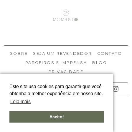
SOBRE
SEJA UM REVENDEDOR
CONTATO
PARCEIROS E IMPRENSA
BLOG
PRIVACIDADE
Este site usa cookies para garantir que você
ACOMPANHE NOSSAS REDES
obtenha a melhor experiência em nosso site.
Leia mais
© MOMY 2026
TODOS OS DIREITOS RESERVADOS
Aceito!
DESIGNED BY