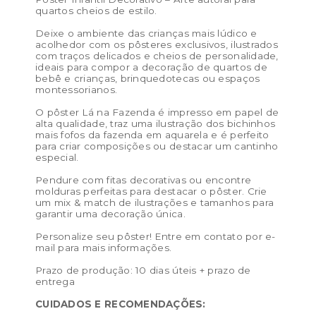
Tamanho PP (13×18 cm) – preço de venda R$ 25,00 /
quartos cheios de estilo.
preço de revenda: R$ 57,50
Deixe o ambiente das crianças mais lúdico e
Tamanho P (21 x 29,7 cm) – preço de venda: R$ 32,00 /
acolhedor com os pôsteres exclusivos, ilustrados
com traços delicados e cheios de personalidade,
preço de revenda: R$ 73,60
ideais para compor a decoração de quartos de
bebê e crianças, brinquedotecas ou espaços
Tamanho M (29,7 x 42 cm) – preço de venda: R$ 50,00
montessorianos.
/ preço de revenda: R$ 115,00
O pôster Lá na Fazenda é impresso em papel de
alta qualidade, traz uma ilustração dos bichinhos
Tamanho G (40 x 50 cm) – preço de venda: R$ 76,00 /
mais fofos da fazenda em aquarela e é perfeito
preço de revenda: R$ 174,80
para criar composições ou destacar um cantinho
especial.
Tamanho GG (50 x 70 cm) – preço de venda: R$ 172,00
Pendure com fitas decorativas ou encontre
/ preço de revenda: R$ 395,60
molduras perfeitas para destacar o pôster. Crie
um mix & match de ilustrações e tamanhos para
Cor:
Fendi, Nude, Vermelho queimado
garantir uma decoração única.
Materiais:
celulose
Personalize seu pôster! Entre em contato por e-
mail para mais informações.
Peso:
0.1kg
Prazo de produção: 10 dias úteis + prazo de
Dimensões das embalagem:
50 × 5 × 5 cm
entrega
Dimensões do produto:
CUIDADOS E RECOMENDAÇÕES: