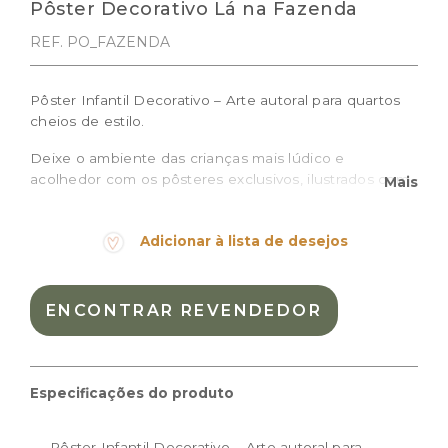
Pôster Decorativo Lá na Fazenda
REF. PO_FAZENDA
Pôster Infantil Decorativo – Arte autoral para quartos
cheios de estilo.
Deixe o ambiente das crianças mais lúdico e
acolhedor com os pôsteres exclusivos, ilustrados com
Mais
traços delicados e cheios de personalidade, ideais
para compor a decoração de quartos de bebê e
Adicionar à lista de desejos
crianças, brinquedotecas ou espaços montessorianos.
O pôster Lá na Fazenda é impresso em papel de alta
qualidade, traz uma ilustração dos bichinhos mais fofos
ENCONTRAR REVENDEDOR
da fazenda em aquarela e é perfeito para criar
composições ou destacar um cantinho especial.
Prazo de produção: 10 dias úteis + prazo de entrega
Especificações do produto
Tamanhos disponíveis:
Pôster Infantil Decorativo – Arte autoral para