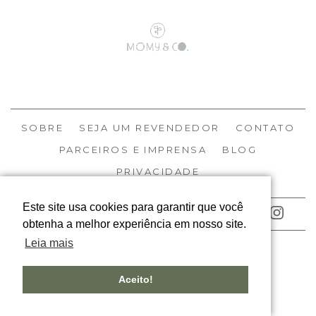
SOBRE
SEJA UM REVENDEDOR
CONTATO
PARCEIROS E IMPRENSA
BLOG
PRIVACIDADE
Este site usa cookies para garantir que você
ACOMPANHE NOSSAS REDES
obtenha a melhor experiência em nosso site.
Leia mais
© MOMY 2026
TODOS OS DIREITOS RESERVADOS
Aceito!
DESIGNED BY