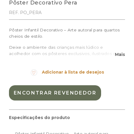
Pôster Decorativo Pera
REF. PO_PERA
Pôster Infantil Decorativo – Arte autoral para quartos
cheios de estilo.
Deixe o ambiente das crianças mais lúdico e
acolhedor com os pôsteres exclusivos, ilustrados com
Mais
traços delicados e cheios de personalidade, ideais
para compor a decoração de quartos de bebê e
Adicionar à lista de desejos
crianças, brinquedotecas ou espaços montessorianos.
O pôster Pera é impresso em papel de alta qualidade,
traz uma ilustração de uma perinha sorridente e é
ENCONTRAR REVENDEDOR
perfeito para criar composições ou destacar um
cantinho especial.
Prazo de produção: 10 dias úteis + prazo de entrega
Especificações do produto
Tamanhos disponíveis:
Pôster Infantil Decorativo – Arte autoral para