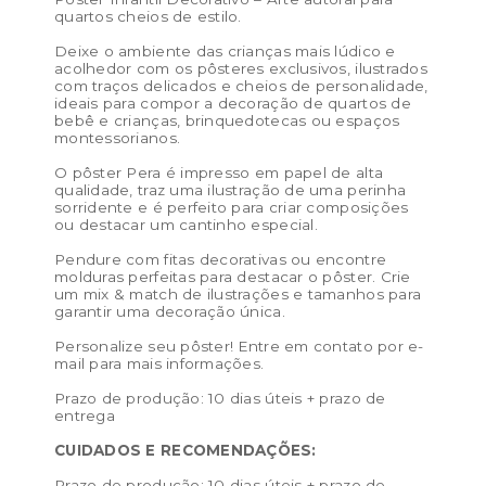
Tamanho PP (13×18 cm) – preço de venda R$ 25,00 /
quartos cheios de estilo.
preço de revenda: R$ 57,50
Deixe o ambiente das crianças mais lúdico e
Tamanho P (21 x 29,7 cm) – preço de venda: R$ 32,00 /
acolhedor com os pôsteres exclusivos, ilustrados
com traços delicados e cheios de personalidade,
preço de revenda: R$ 73,60
ideais para compor a decoração de quartos de
bebê e crianças, brinquedotecas ou espaços
Tamanho M (29,7 x 42 cm) – preço de venda: R$ 50,00
montessorianos.
/ preço de revenda: R$ 115,00
O pôster Pera é impresso em papel de alta
qualidade, traz uma ilustração de uma perinha
Tamanho G (40 x 50 cm) – preço de venda: R$ 76,00 /
sorridente e é perfeito para criar composições
preço de revenda: R$ 174,80
ou destacar um cantinho especial.
Tamanho GG (50 x 70 cm) – preço de venda: R$ 172,00
Pendure com fitas decorativas ou encontre
molduras perfeitas para destacar o pôster. Crie
/ preço de revenda: R$ 395,60
um mix & match de ilustrações e tamanhos para
garantir uma decoração única.
Cor:
Menta, Nude, Verde oliva
Personalize seu pôster! Entre em contato por e-
Materiais:
celulose
mail para mais informações.
Peso:
0.1kg
Prazo de produção: 10 dias úteis + prazo de
entrega
Dimensões das embalagem:
50 × 5 × 5 cm
CUIDADOS E RECOMENDAÇÕES:
Dimensões do produto:
Prazo de produção: 10 dias úteis + prazo de