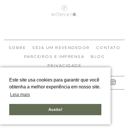
SOBRE
SEJA UM REVENDEDOR
CONTATO
PARCEIROS E IMPRENSA
BLOG
PRIVACIDADE
Este site usa cookies para garantir que você
ACOMPANHE NOSSAS REDES
obtenha a melhor experiência em nosso site.
Leia mais
© MOMY 2026
TODOS OS DIREITOS RESERVADOS
Aceito!
DESIGNED BY