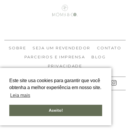
SOBRE
SEJA UM REVENDEDOR
CONTATO
PARCEIROS E IMPRENSA
BLOG
PRIVACIDADE
Este site usa cookies para garantir que você
ACOMPANHE NOSSAS REDES
obtenha a melhor experiência em nosso site.
Leia mais
© MOMY 2026
TODOS OS DIREITOS RESERVADOS
Aceito!
DESIGNED BY