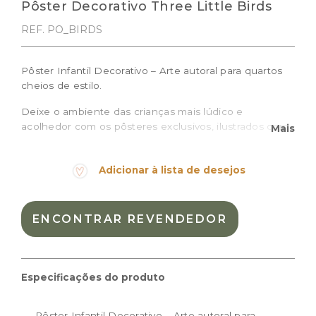
Pôster Decorativo Three Little Birds
REF. PO_BIRDS
Pôster Infantil Decorativo – Arte autoral para quartos
cheios de estilo.
Deixe o ambiente das crianças mais lúdico e
acolhedor com os pôsteres exclusivos, ilustrados com
Mais
traços delicados e cheios de personalidade, ideais
para compor a decoração de quartos de bebê e
Adicionar à lista de desejos
crianças, brinquedotecas ou espaços montessorianos.
O pôster Three Little Birds é impresso em papel de
alta qualidade, traz a ilustração de três passarinhos em
ENCONTRAR REVENDEDOR
aquarela e é perfeito para criar composições ou
destacar um cantinho especial.
Tamanhos disponíveis:
Especificações do produto
Tamanho PP (13×18 cm) – preço de venda R$ 25,00 /
preço de revenda: R$ 57,50
Pôster Infantil Decorativo – Arte autoral para