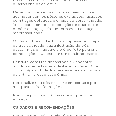
quartos cheios de estilo.
Tamanho P (21 x 29,7 cm) – preço de venda: R$ 32,00 /
preço de revenda: R$ 73,60
Deixe o ambiente das crianças mais lúdico e
acolhedor com os pôsteres exclusivos, ilustrados
com traços delicados e cheios de personalidade,
Tamanho M (29,7 x 42 cm) – preço de venda: R$ 50,00
ideais para compor a decoração de quartos de
/ preço de revenda: R$ 115,00
bebê e crianças, brinquedotecas ou espaços
montessorianos.
Tamanho G (40×50 cm) – preço de venda: R$ 76,00 /
O pôster Three Little Birds é impresso em papel
preço de revenda: R$ 174,80
de alta qualidade, traz a ilustração de três
passarinhos em aquarela e é perfeito para criar
Tamanho GG (50×70 cm) – preço de venda: R$ 172,00 /
composições ou destacar um cantinho especial.
preço de revenda: R$ 395,60
Pendure com fitas decorativas ou encontre
molduras perfeitas para destacar o pôster. Crie
Cor:
Azul, Mel, Vintage Nude
um mix & match de ilustrações e tamanhos para
garantir uma decoração única.
Materiais:
celulose
Personalize seu pôster! Entre em contato por e-
Peso:
0.1kg
mail para mais informações.
Dimensões das embalagem:
50 × 5 × 5 cm
Prazo de produção: 10 dias úteis + prazo de
Dimensões do produto:
entrega
CUIDADOS E RECOMENDAÇÕES:
Prazo de produção: 10 dias úteis + prazo de