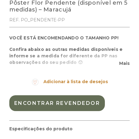
Pôster Flor Pendente (disponível em 5
medidas) – Maracujá
REF. PO_PENDENTE-PP
VOCÊ ESTÁ ENCOMENDANDO O TAMANHO PP!
Confira abaixo as outras medidas disponiveis e
informe se a medida for diferente da PP nas
observações do seu pedido 🙂
Mais
Um toque natural no ambiente sempre deixa um ar
mais romantico. O Pôster Pentente é puro charme,
Adicionar à lista de desejos
inspirado nas flores que rodeam uma lagoa numa
manha divertida.
ENCONTRAR REVENDEDOR
Cor:
Materiais:
Peso:
0.100kg
Especificações do produto
Dimensões das embalagem:
50 × 5 × 5 cm